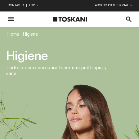
CONTACTO
ESP
ACCESO PROFESIONAL
Enviar
X
Home
›
Higiene
Higiene
Todo lo necesario para tener una piel limpia y
sana.